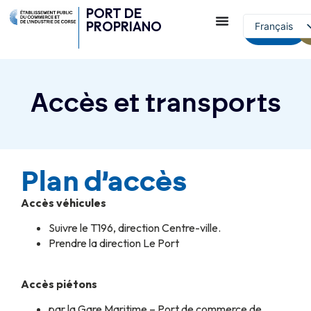
PORT DE
PROPRIANO
Français
contact
English (UK)
Accès et transports
Plan d’accès
Accès véhicules
Suivre le T196, direction Centre-ville.
Prendre la direction Le Port
Accès piétons
par la Gare Maritime – Port de commerce de